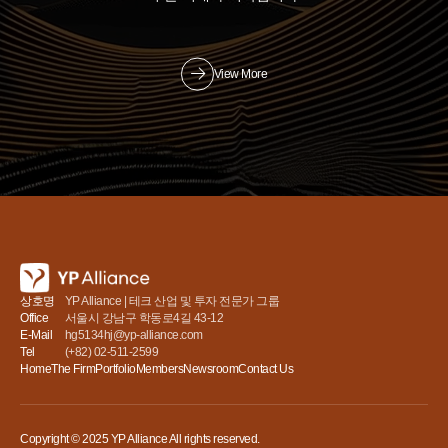
View More
상호명
YP Alliance | 테크 산업 및 투자 전문가 그룹
Office
서울시 강남구 학동로4길 43-12
E-Mail
hg5134hj@yp-alliance.com
Tel
(+82) 02-511-2599
Home
The Firm
Portfolio
Members
Newsroom
Contact Us
Copyright © 2025 YP Alliance All rights reserved.