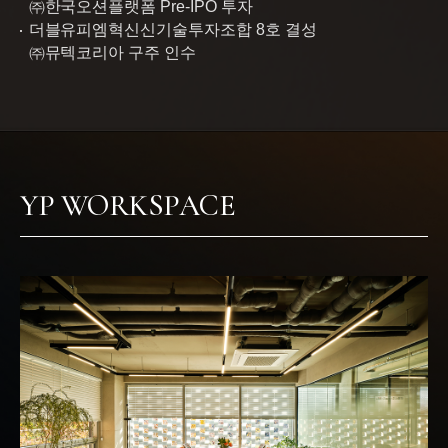
㈜한국오션플랫폼 Pre-IPO 투자
더블유피엠혁신신기술투자조합 8호 결성
㈜뮤텍코리아 구주 인수
YP WORKSPACE